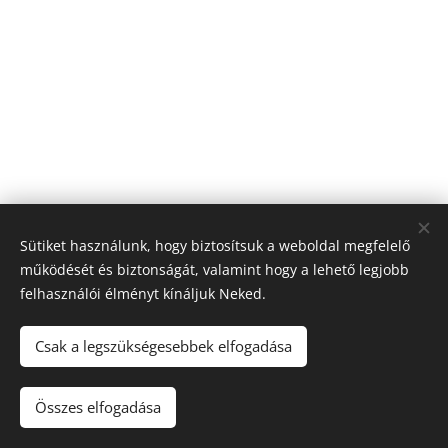
Sütiket használunk, hogy biztosítsuk a weboldal megfelelő
működését és biztonságát, valamint hogy a lehető legjobb
felhasználói élményt kínáljuk Neked.
Csak a legszükségesebbek elfogadása
A képeket biztosította:
Pexel
Összes elfogadása
Mentsük meg a Földet együtt Alapítvány 2023
Sütik