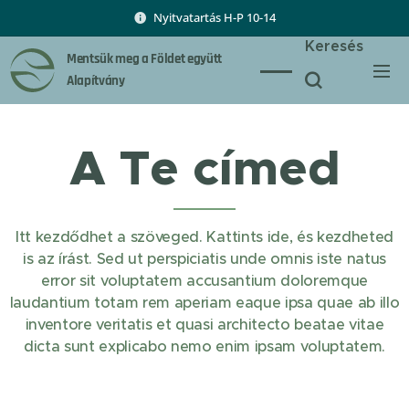
Nyitvatartás H-P 10-14
Keresés
Mentsük meg a Földet együtt
Alapítvány
A Te címed
Itt kezdődhet a szöveged. Kattints ide, és kezdheted
is az írást. Sed ut perspiciatis unde omnis iste natus
error sit voluptatem accusantium doloremque
laudantium totam rem aperiam eaque ipsa quae ab illo
inventore veritatis et quasi architecto beatae vitae
dicta sunt explicabo nemo enim ipsam voluptatem.