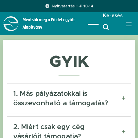
Nyitvatartás H-P 10-14
Keresés
Mentsük meg a Földet együtt
Alapítvány
GYIK
1. Más pályázatokkal is
összevonható a támogatás?
Igen. A Mentsük meg a Földet együtt
Alapítvány, a napelem, napelem
2. Miért csak egy cég
energiatárolóval, napelem
vásárlóit támogatja?